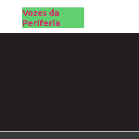
Vozes da
Periferia