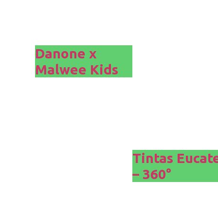
Danone x
Malwee Kids
Tintas Eucat
– 360°