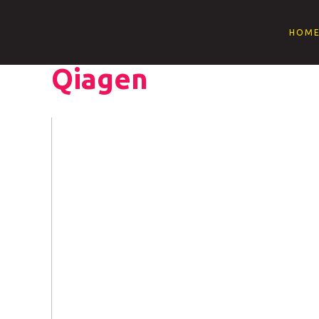
HOM
Qiagen